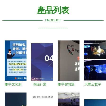
產品列表
PRODUCT
----------------
數字文化創
保險行業
數字智慧黨
天際云數字
意內容
2022年春
建展館 賦
第十四屆深
的“全部延
季策略報告
能紅色文化
圳文博會
期” 一個時
改革，從產
新表達
引領數字創