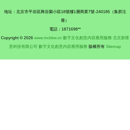
——《國
文化創意內
地址：北京市平谷區興谷園小區18號樓1層商業7號-240185（集群注
家“十三
容應用服務
冊）
五”時期文
中的創新實
電話：1871698**
化發展改革
踐
Copyright © 2026
www.mcbkw.cn
數字文化創意內容應用服務
北京新懷
規劃綱要》
意科技有限公司
數字文化創意內容應用服務
版權所有
Sitemap
解讀